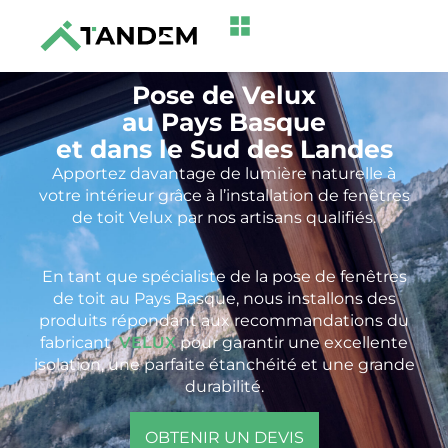
Pose de Velux
au Pays Basque
et dans le Sud des Landes
Apportez davantage de lumière naturelle à
votre intérieur grâce à l’installation de fenêtres
de toit Velux par nos artisans qualifiés.
En tant que spécialiste de la pose de fenêtres
de toit au Pays Basque, nous installons des
produits répondant aux recommandations du
fabricant
VELUX⁠
pour garantir une excellente
isolation, une parfaite étanchéité et une grande
durabilité.
OBTENIR UN DEVIS