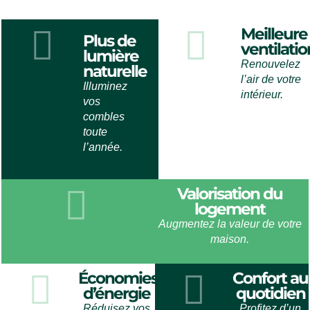
Meilleure
Plus de
ventilatio
lumière
Renouvelez
naturelle
l’air de votre
Illuminez
intérieur.
vos
combles
toute
l’année.
Valorisation du
logement
Augmentez la valeur de votre
maison.
Économies
Confort au
d’énergie
quotidien
Réduisez vos
Profitez d’un