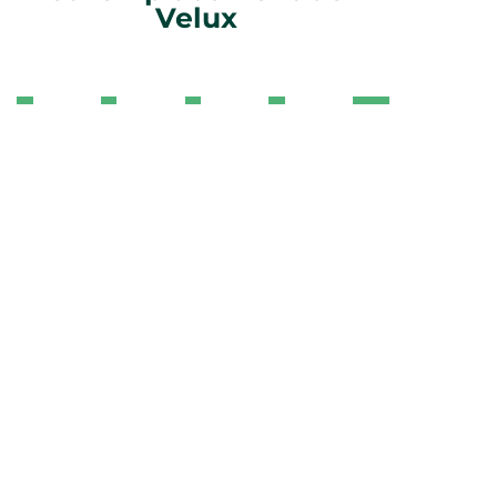
Velux
POSE
REMPLACEMENT
CRÉATION
POSE
POSE DE
DE
D'UN
D'OUVERTURE
DE
STORE
VELUX
ANCIEN
DANS
VOLETS
INTÉRIEURS
SUR
VÉLUX
LA
ROULANT
VELUX
TOITURE
TOITURE
VELUX
EXISTANTE