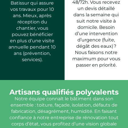
48/72h. Vous recevez
Batissur qui assure
un devis détaillé
vos travaux pour 10
dans la semaine qui
ans. Mieux, après
suit notre visite à
réception du
domicile. Besoin
chantier, vous
d’une intervention
pouvez bénéficier
d’urgence (fuite,
en plus d’une visite
dégât des eaux) ?
annuelle pendant 10
Nous faisons notre
ans (prévention,
maximum pour vous
services).
passer en priorité.
Artisans qualifiés polyvalents
Notre équipe connaît le bâtiment dans son
ensemble : toiture, façade, isolation, défauts de
fabrication, désagrément, humidité. En faisant
confiance à notre entreprise de rénovation tout
corps d’état, vous profitez d’une vision globale