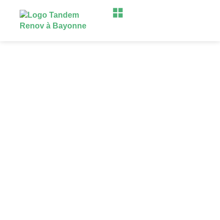
Sécuriser, isoler et moderniser votre
habitat
avec des menuiseries de qualité à
Bayonne