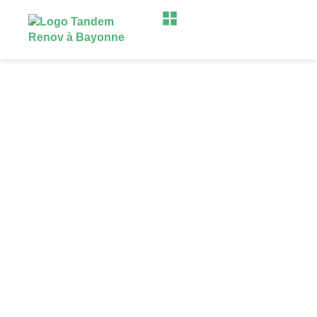
Réalisations avant après en
rénovation
à Bayonne et ses alentours